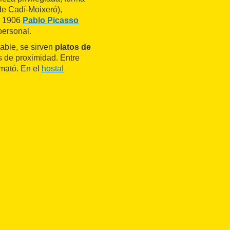
de Cadí-Moixeró),
o 1906
Pablo Picasso
personal.
able, se sirven
platos de
s de proximidad. Entre
 mató. En el
hostal