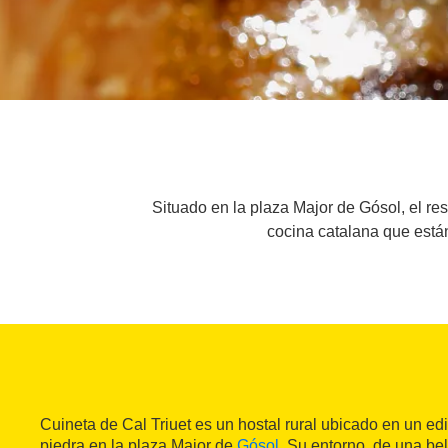
Situado en la plaza Major de Gósol, el re
cocina catalana que está
Cuineta de Cal Triuet es un hostal rural ubicado en un ed
piedra en la plaza Major de
Gósol
. Su entorno, de una bel