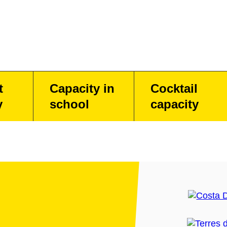
t
Capacity in
Cocktail
y
school
capacity