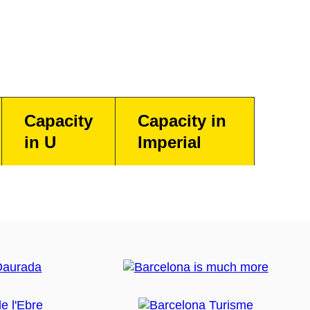
Capacity
Capacity in
in U
Imperial