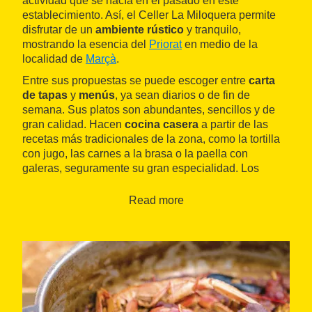
actividad que se hacía en el pasado en este
establecimiento. Así, el Celler La Miloquera permite
disfrutar de un
ambiente rústico
y tranquilo,
mostrando la esencia del
Priorat
en medio de la
localidad de
Marçà
.
Entre sus propuestas se puede escoger entre
carta
de tapas
y
menús
, ya sean diarios o de fin de
semana. Sus platos son abundantes, sencillos y de
gran calidad. Hacen
cocina casera
a partir de las
recetas más tradicionales de la zona, como la tortilla
con jugo, las carnes a la brasa o la paella con
galeras, seguramente su gran especialidad. Los
menús son completos, con propuestas para todos los
gustos.
Read more
Como no podía ser de otro modo, el Celler La
Miloquera también presenta una oferta de
vinos
muy
interesante, con una presencia importante de
productos de la zona, de las
denominaciones de
origen
Montsant
y
Priorat
. Es, por lo tanto, un buen
lugar para probar el producto estrella de este territorio
disfrutando también de su gastronomía más casera.