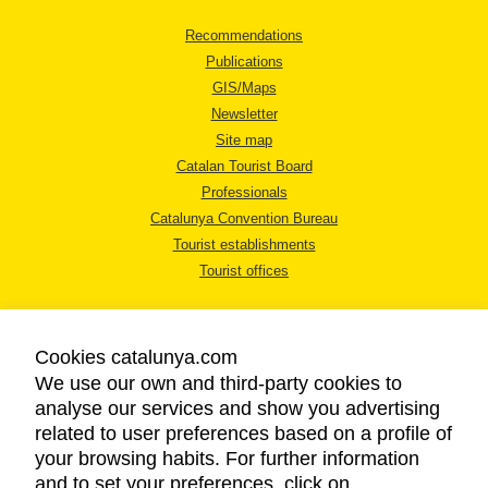
Recommendations
Publications
GIS/Maps
Newsletter
Site map
Catalan Tourist Board
Professionals
Catalunya Convention Bureau
Tourist establishments
Tourist offices
Cookies catalunya.com
We use our own and third-party cookies to
analyse our services and show you advertising
LEGAL NOTICE
related to user preferences based on a profile of
PRIVACY POLICY
your browsing habits. For further information
COOKIES POLICY
and to set your preferences, click on