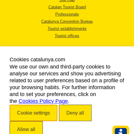
Catalan Tourist Board
Professionals
Catalunya Convention Bureau
Tourist establishments
Tourist offices
Cookies catalunya.com
We use our own and third-party cookies to
analyse our services and show you advertising
LEGAL NOTICE
related to user preferences based on a profile of
PRIVACY POLICY
your browsing habits. For further information
COOKIES POLICY
and to set your preferences, click on
the
Cookies Policy Page
ACCESSIBILITY
.
Cookie settings
Deny all
Copyright © 2026. Catalan Tourist Board. All rights reserved.
Allow all