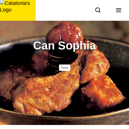
Skip
to
content
Can Sophia
Taste