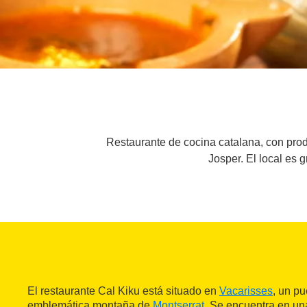
Restaurante de cocina catalana, con produ
Josper. El local es 
El restaurante Cal Kiku está situado en
Vacarisses
, un p
emblemática montaña de
Montserrat
. Se encuentra en un