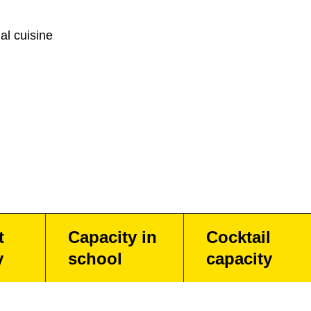
al cuisine
t
Capacity in
Cocktail
y
school
capacity