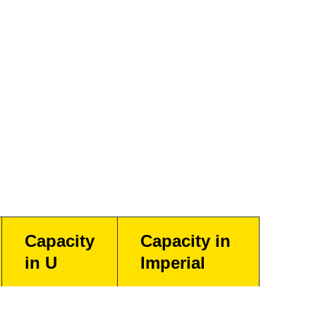
Capacity
Capacity in
in U
Imperial