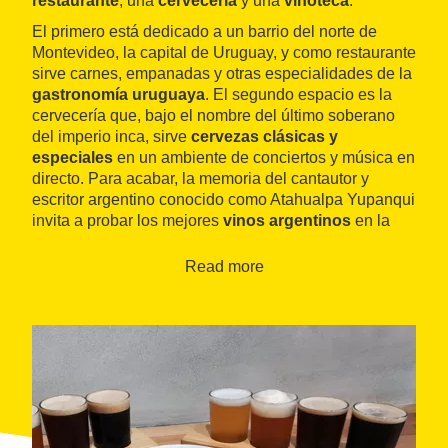
restaurante
, una
cervecería
y una
vinoteca
.
El primero está dedicado a un barrio del norte de
Montevideo, la capital de Uruguay, y como restaurante
sirve carnes, empanadas y otras especialidades de la
gastronomía uruguaya
. El segundo espacio es la
cervecería que, bajo el nombre del último soberano
del imperio inca, sirve
cervezas clásicas y
especiales
en un ambiente de conciertos y música en
directo. Para acabar, la memoria del cantautor y
escritor argentino conocido como Atahualpa Yupanqui
invita a probar los mejores
vinos argentinos
en la
intimidad y la calidez de la vinoteca.
Read more