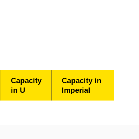
Capacity
Capacity in
in U
Imperial