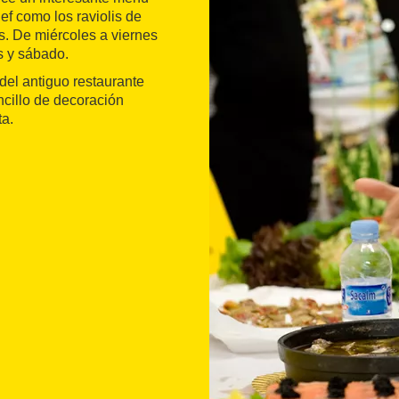
ef como los raviolis de
es. De miércoles a viernes
s y sábado.
 del antiguo restaurante
ncillo de decoración
ta.