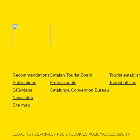
Recommendations
Catalan Tourist Board
Tourist establi
Publications
Professionals
Tourist offices
GIS/Maps
Catalunya Convention Bureau
Newsletter
Site map
LEGAL NOTICE
PRIVACY POLICY
COOKIES POLICY
ACCESSIBILITY