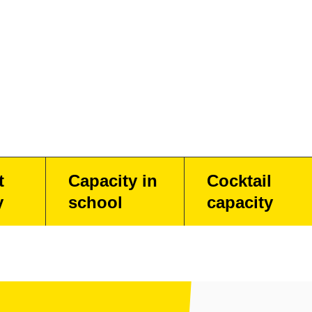
t
Capacity in
Cocktail
y
school
capacity