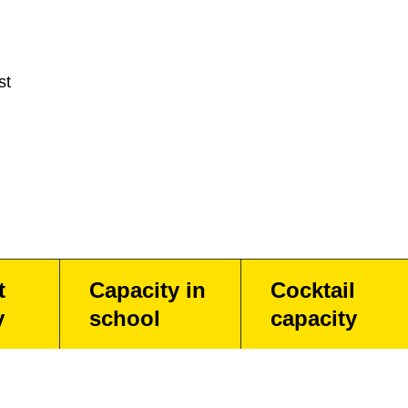
st
t
Capacity in
Cocktail
y
school
capacity