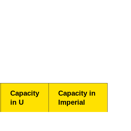
Capacity
Capacity in
in U
Imperial