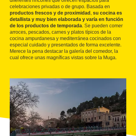
diferentes rincones que ofrecen espacios para
celebraciones privadas o de grupo. Basada en
productos frescos y de proximidad
,
su cocina es
detallista y muy bien elaborada y varía en función
de los productos de temporada
. Se pueden comer
arroces, pescados, carnes y platos típicos de la
cocina ampurdanesa y mediterránea cocinados con
especial cuidado y presentados de forma excelente.
Merece la pena destacar la galería del comedor, la
cual ofrece unas magníficas vistas sobre la Muga.