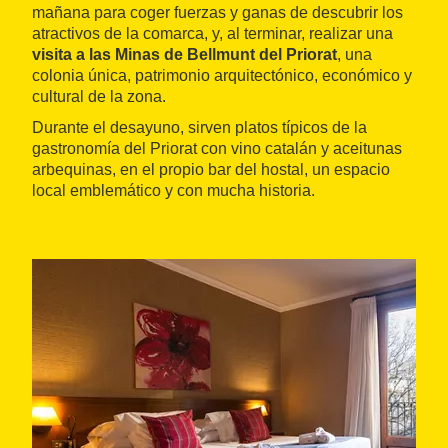
mañana para coger fuerzas y ganas de descubrir los
atractivos de la comarca, y, al terminar, realizar una
visita a las Minas de Bellmunt del Priorat
, una
colonia única, patrimonio arquitectónico, económico y
cultural de la zona.
Durante el desayuno, sirven platos típicos de la
gastronomía del Priorat con vino catalán y aceitunas
arbequinas, en el propio bar del hostal, un espacio
local emblemático y con mucha historia.