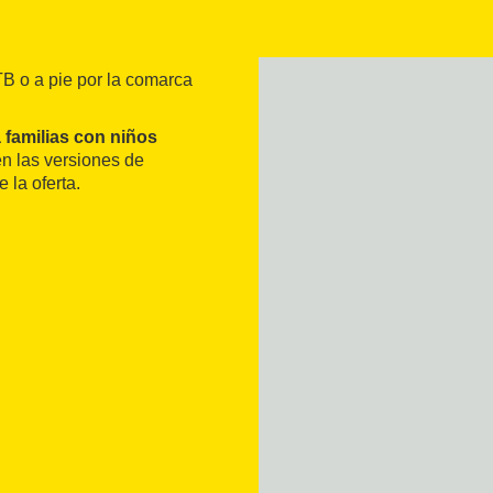
TB o a pie por la comarca
a familias con niños
n las versiones de
la oferta.