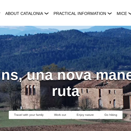
ABOUT CATALONIA
PRACTICAL INFORMATION
MICE
ns, una nova maner
ruta
Travel with your family
Work out
Enjoy nature
Go hiking