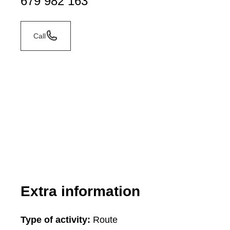
679 982 163
Call
Extra information
Type of activity:
Route