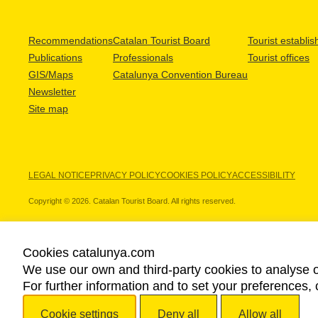
Recommendations
Catalan Tourist Board
Tourist establi
Publications
Professionals
Tourist offices
GIS/Maps
Catalunya Convention Bureau
Newsletter
Site map
LEGAL NOTICE
PRIVACY POLICY
COOKIES POLICY
ACCESSIBILITY
Copyright © 2026. Catalan Tourist Board. All rights reserved.
Cookies catalunya.com
We use our own and third-party cookies to analyse o
OUR PARTNERS
For further information and to set your preferences, 
Cookie settings
Deny all
Allow all