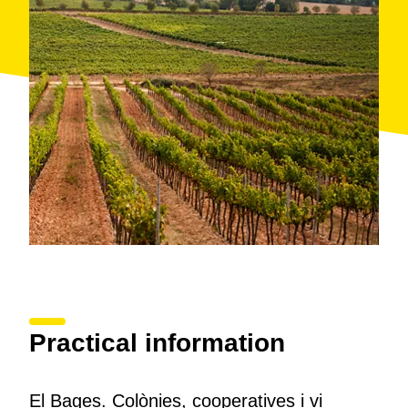
que también será el alojamiento donde pasar la
noche (habitación doble). El domingo se visita
Món
Sant Benet
con la exposición «Un día en la vida de
Ramon Casas» y acaba con la visita y cata en la
bodega Abadal
.
Para incluir transporte privado o personalizar la
estancia, hay que llamar cuando se reserve. Incluye
seguro de viaje.
Practical information
El Bages. Colònies, cooperatives i vi