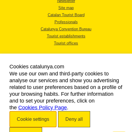
Newsletter
Site map
Catalan Tourist Board
Professionals
Catalunya Convention Bureau
Tourist establishments
Tourist offices
Cookies catalunya.com
We use our own and third-party cookies to
analyse our services and show you advertising
LEGAL NOTICE
related to user preferences based on a profile of
PRIVACY POLICY
your browsing habits. For further information
COOKIES POLICY
and to set your preferences, click on
ACCESSIBILITY
the
Cookies Policy Page
.
Cookie settings
Deny all
Copyright © 2026. Catalan Tourist Board. All rights reserved.