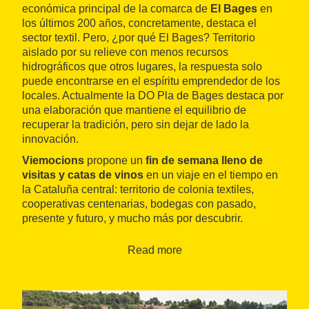
económica principal de la comarca de
El
Bages
en
los últimos 200 años, concretamente, destaca el
sector textil. Pero, ¿por qué El Bages? Territorio
aislado por su relieve con menos recursos
hidrográficos que otros lugares, la respuesta solo
puede encontrarse en el espíritu emprendedor de los
locales. Actualmente la DO Pla de Bages destaca por
una elaboración que mantiene el equilibrio de
recuperar la tradición, pero sin dejar de lado la
innovación.
Viemocions
propone un
fin de semana lleno de
visitas y catas de vinos
en un viaje en el tiempo en
la Cataluña central: territorio de colonia textiles,
cooperativas centenarias, bodegas con pasado,
presente y futuro, y mucho más por descubrir.
El sábado se realiza la visita guiada al
Museo de la
Read more
Colònia Vidal
en Puig-reig (visita teatralizada el
primer sábado de cada mes) y visita y cata en la
bodega Cooperativa de Artés
(Caves Artium). El día
termina con una cena en el
hotel del Mas de la Sala
,