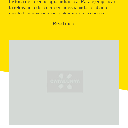
historia de la tecnología hidráulica. Para ejemplificar
la relevancia del cuero en nuestra vida cotidiana
desde la prehistoria, encontramos una serie de
objetos que construyen un paseo por diversas
Read more
épocas. El uso de los objetos creados es paralelo a la
historia de la tecnología; algunos ejemplos de ello
son los aperos para los animales de tiro o las correas
para los ejes de transmisión de las fábricas, que
hacían mover el sistema de poleas para transmitir la
energía del motor hasta cada máquina, como, por
ejemplo, los telares.
El edificio de Cal Granotes fue una curtiduría desde
1763, donde se trabajaba la piel. La preparación y el
curtido se desarrollaban en la planta baja, conocida
como “ribera”, y las labores de secado y acabado se
llevaban a cabo en la planta superior, conocida como
“tendedero”. El trabajo en la curtiduría era manual,
aunque, a lo largo del tiempo, se fueron
perfeccionando los procesos, las herramientas y su
mecanización.