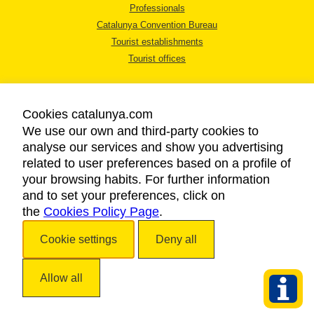
Professionals
Catalunya Convention Bureau
Tourist establishments
Tourist offices
Cookies catalunya.com
We use our own and third-party cookies to
analyse our services and show you advertising
LEGAL NOTICE
related to user preferences based on a profile of
PRIVACY POLICY
your browsing habits. For further information
COOKIES POLICY
and to set your preferences, click on
the
Cookies Policy Page
ACCESSIBILITY
.
Cookie settings
Deny all
Copyright © 2026. Catalan Tourist Board. All rights reserved.
Allow all