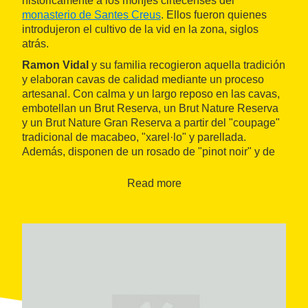
históricamente a los monjes cirtecenses del
monasterio de Santes Creus
. Ellos fueron quienes
introdujeron el cultivo de la vid en la zona, siglos
atrás.
Ramon Vidal
y su familia recogieron aquella tradición
y elaboran cavas de calidad mediante un proceso
artesanal. Con calma y un largo reposo en las cavas,
embotellan un Brut Reserva, un Brut Nature Reserva
y un Brut Nature Gran Reserva a partir del "coupage"
tradicional de macabeo, "xarel·lo" y parellada.
Además, disponen de un rosado de "pinot noir" y de
un Blanc de Noirs hecho con "pinot noir" y "xarel·lo".
Read more
Las visitas a sus instalaciones permiten conocer de
primera mano cómo se elabora un cava siguiendo el
método tradicional
e incluyen la cata de dos
productos.