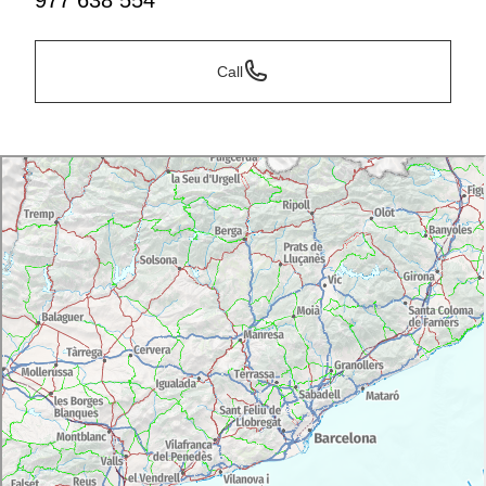
977 638 554
Call