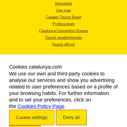
Newsletter
Site map
Catalan Tourist Board
Professionals
Catalunya Convention Bureau
Tourist establishments
Tourist offices
Cookies catalunya.com
We use our own and third-party cookies to
analyse our services and show you advertising
LEGAL NOTICE
related to user preferences based on a profile of
PRIVACY POLICY
your browsing habits. For further information
COOKIES POLICY
and to set your preferences, click on
the
Cookies Policy Page
ACCESSIBILITY
.
Cookie settings
Deny all
Copyright © 2026. Catalan Tourist Board. All rights reserved.