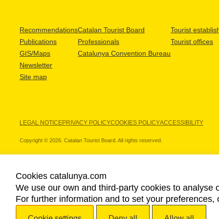
Recommendations
Catalan Tourist Board
Tourist establi
Publications
Professionals
Tourist offices
GIS/Maps
Catalunya Convention Bureau
Newsletter
Site map
LEGAL NOTICE
PRIVACY POLICY
COOKIES POLICY
ACCESSIBILITY
Copyright © 2026. Catalan Tourist Board. All rights reserved.
Cookies catalunya.com
We use our own and third-party cookies to analyse o
OUR PARTNERS
For further information and to set your preferences, 
Cookie settings
Deny all
Allow all