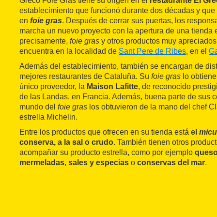
Greco Foie Gras tiene su origen en el
restaurante El Gre
establecimiento que funcionó durante dos décadas y que
en
foie gras
. Después de cerrar sus puertas, los respons
marcha un nuevo proyecto con la apertura de una tienda 
precisamente,
foie gras
y otros productos muy apreciados
encuentra en la localidad de
Sant Pere de Ribes
, en el
Ga
Además del establecimiento, también se encargan de distr
mejores restaurantes de Cataluña. Su
foie gras
lo obtien
único proveedor, la
Maison Lafitte
, de reconocido prestig
de las Landas, en Francia. Además, buena parte de sus c
mundo del
foie gras
los obtuvieron de la mano del chef 
estrella Michelin.
Entre los productos que ofrecen en su tienda está
el
micu
conserva, a la sal o crudo
. También tienen otros product
acompañar su producto estrella, como por ejemplo
ques
mermeladas
,
sales y especias
o
conservas del mar
.