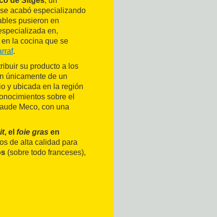
co de Sitges
, un
 se acabó especializando
ables pusieron en
especializada en,
 en la cocina que se
rraf
.
ibuir su producto a los
en únicamente de un
io y ubicada en la región
onocimientos sobre el
Claude Meco, con una
it
, el
foie gras
en
os de alta calidad para
os
(sobre todo franceses),