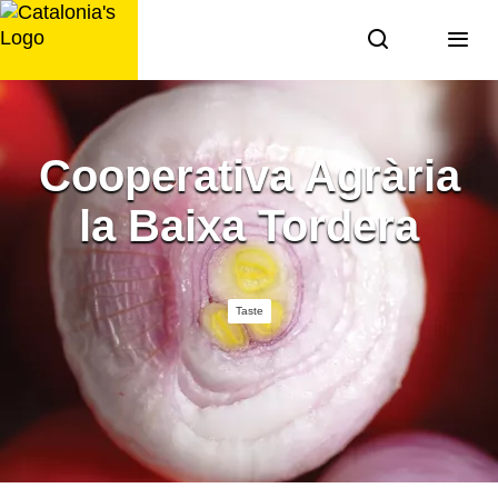
Skip
to
content
Cooperativa Agrària
la Baixa Tordera
Taste