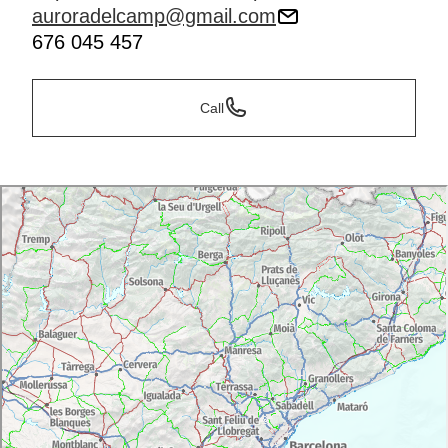
auroradelcamp@gmail.com
676 045 457
Call