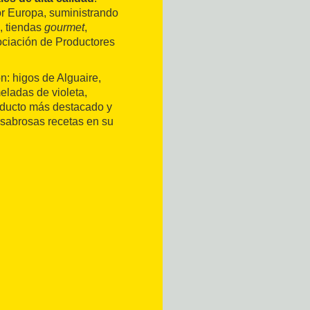
or Europa, suministrando
s, tiendas
gourmet
,
ociación de Productores
n: higos de Alguaire,
ladas de violeta,
oducto más destacado y
n sabrosas recetas en su