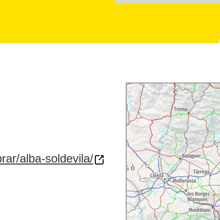
ar/alba-soldevila/