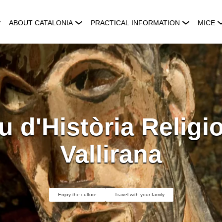
ABOUT CATALONIA
PRACTICAL INFORMATION
MICE
 d'Història Religi
Vallirana
Enjoy the culture
Travel with your family