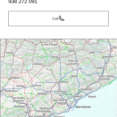
938 272 091
Call