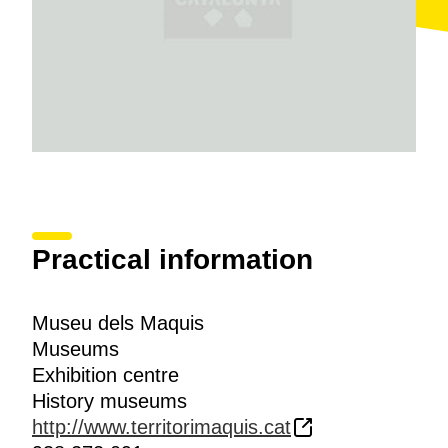
diferentes rutas utilizadas tanto en el territorio de la
Cataluña Central para trasladarse a Francia a través
de los Pirineos. Por último, recordar algunos de los
luchadores más conocidos, sin olvidar los
combatientes
maquis
anónimos que sacrificaron su
vida por unos ideales. El audiovisual explica los
hechos más relevantes del contexto histórico a partir
de la vida de Ramon Vila i Capdevila,
caracremada
,
uno de los "maquis" má célebres, que está enterrado
en el cementerio que existe junto al Museo.
Practical information
Museu dels Maquis
Museums
Exhibition centre
History museums
http://www.territorimaquis.cat