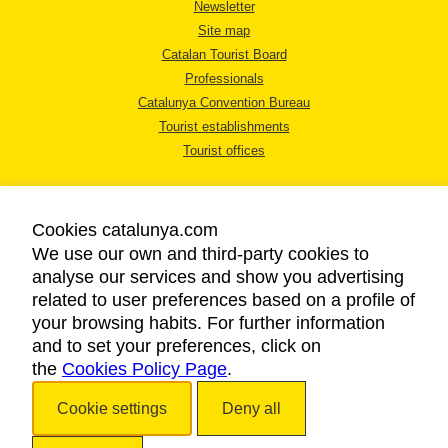
Newsletter
Site map
Catalan Tourist Board
Professionals
Catalunya Convention Bureau
Tourist establishments
Tourist offices
Cookies catalunya.com
We use our own and third-party cookies to
analyse our services and show you advertising
LEGAL NOTICE
related to user preferences based on a profile of
PRIVACY POLICY
your browsing habits. For further information
COOKIES POLICY
and to set your preferences, click on
the
Cookies Policy Page
ACCESSIBILITY
.
Cookie settings
Deny all
Copyright © 2026. Catalan Tourist Board. All rights reserved.