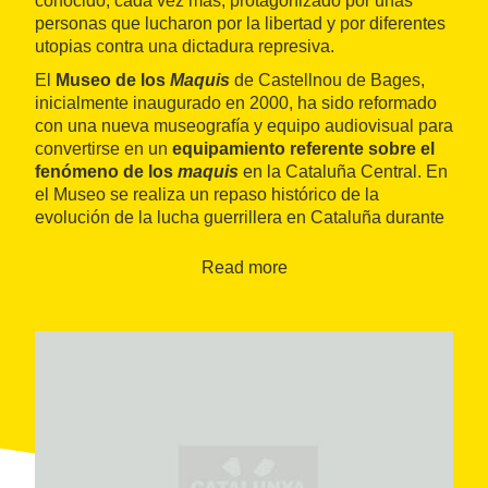
conocido, cada vez más, protagonizado por unas
personas que lucharon por la libertad y por diferentes
utopias contra una dictadura represiva.
El
Museo de los
Maquis
de Castellnou de Bages,
inicialmente inaugurado en 2000, ha sido reformado
con una nueva museografía y equipo audiovisual para
convertirse en un
equipamiento referente sobre el
fenómeno de los
maquis
en la Cataluña Central. En
el Museo se realiza un repaso histórico de la
evolución de la lucha guerrillera en Cataluña durante
la Guerra Civil española y el franquismo y se abordan,
entre otros temas, su vínculación con los movimientos
Read more
contra el régimen de Franco, su participación en la
resistencia francesa, la invasión del Valle de Arán en
octubre de 1944 y la lucha durante la guerra fría,
cuando las organizaciones comunistas y anarquistas
reconocieron la inviabilidad de la acción de la
guerrilla y esto quedó en manos de unos pocos pocos
combatientes libertarios.
También explica cómo actuaban, dónde se
escondieron y cómo huyeron los
maquis
a partir de