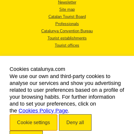
Newsletter
Site map
Catalan Tourist Board
Professionals
Catalunya Convention Bureau
Tourist establishments
Tourist offices
Cookies catalunya.com
We use our own and third-party cookies to
analyse our services and show you advertising
LEGAL NOTICE
related to user preferences based on a profile of
PRIVACY POLICY
your browsing habits. For further information
COOKIES POLICY
and to set your preferences, click on
the
Cookies Policy Page
ACCESSIBILITY
.
Cookie settings
Deny all
Copyright © 2026. Catalan Tourist Board. All rights reserved.