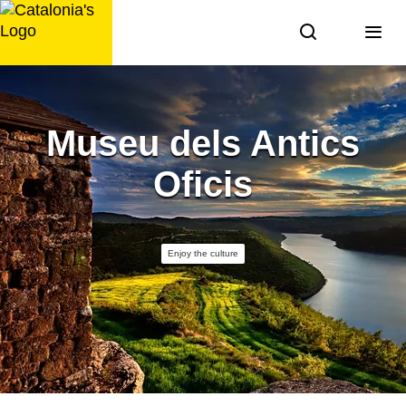
Skip
to
content
Museu dels Antics
Oficis
Enjoy the culture