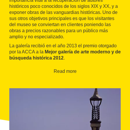
importancia vital a la recuperación de autores
históricos poco conocidos de los siglos XIX y XX, y a
exponer obras de las vanguardias históricas. Uno de
sus otros objetivos principales es que los visitantes
del museo se conviertan en clientes poniendo las
obras a precios razonables para un público más
amplio y no especializado.
La galería recibió en el año 2013 el premio otorgado
por la ACCA a la
Mejor galería de arte moderno y de
búsqueda histórica 2012
.
Read more