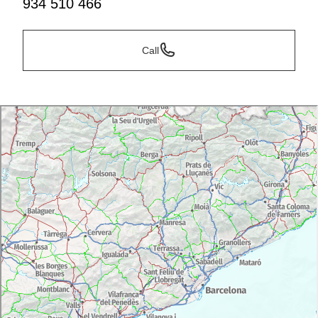
934 510 466
Call