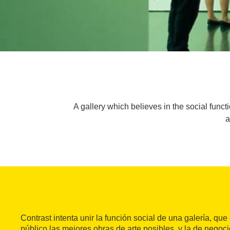
A gallery which believes in the social functi
a
Contrast intenta unir la función social de una galería, que 
público las mejores obras de arte posibles, y la de negoci