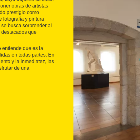
oner obras de artistas
ido prestigio como
fotografía y pintura
 se busca sorprender al
s destacados que
.
e entiende que es la
lidas en todas partes. En
ento y la inmediatez, las
sfrutar de una