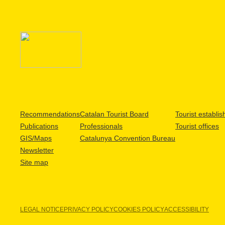
Recommendations
Catalan Tourist Board
Tourist establi
Publications
Professionals
Tourist offices
GIS/Maps
Catalunya Convention Bureau
Newsletter
Site map
LEGAL NOTICE
PRIVACY POLICY
COOKIES POLICY
ACCESSIBILITY