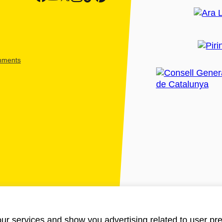
shments
ur services and show you advertising related to user pre