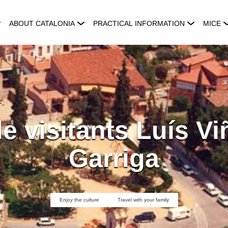
ABOUT CATALONIA
PRACTICAL INFORMATION
MICE
e visitants Luís Vi
Garriga
Enjoy the culture
Travel with your family