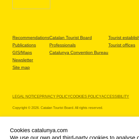
Recommendations
Catalan Tourist Board
Tourist establi
Publications
Professionals
Tourist offices
GIS/Maps
Catalunya Convention Bureau
Newsletter
Site map
LEGAL NOTICE
PRIVACY POLICY
COOKIES POLICY
ACCESSIBILITY
Copyright © 2026. Catalan Tourist Board. All rights reserved.
Cookies catalunya.com
We use our own and third-party cookies to analyse o