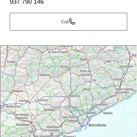
937 790 146
Call