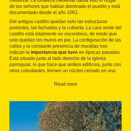
medieval. La fortaleza medieval había sido el hogar
de los señores que habían dominado el pueblo y está
documentado desde el año 1061.
Del antiguo castillo quedan solo las estructuras
portantes, las fachadas y la cubierta. La cara oeste del
castillo está totalmente en escombros, de modo que
solo quedan los muros en pie. La configuración de las
calles y la constante presencia de murallas nos
indican la
importancia que tuvo
en épocas pasadas.
Está situado justo al lado derecho de la iglesia
parroquial, lo que hace que ambos edificios, junto con
otros colindantes, formen un núcleo cerrado en una
plaza.
Read more