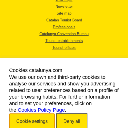
Newsletter
Site map
Catalan Tourist Board
Professionals
Catalunya Convention Bureau
Tourist establishments
Tourist offices
Cookies catalunya.com
We use our own and third-party cookies to
analyse our services and show you advertising
LEGAL NOTICE
related to user preferences based on a profile of
PRIVACY POLICY
your browsing habits. For further information
COOKIES POLICY
and to set your preferences, click on
the
Cookies Policy Page
ACCESSIBILITY
.
Cookie settings
Deny all
Copyright © 2026. Catalan Tourist Board. All rights reserved.