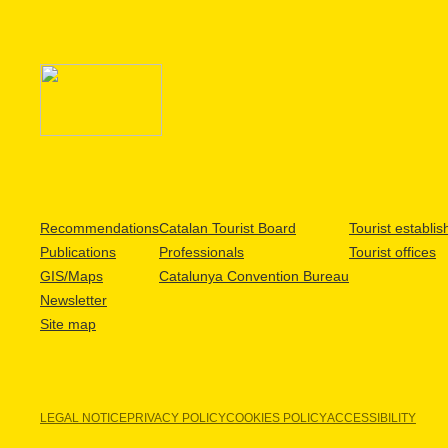
Recommendations
Catalan Tourist Board
Tourist establi
Publications
Professionals
Tourist offices
GIS/Maps
Catalunya Convention Bureau
Newsletter
Site map
LEGAL NOTICE
PRIVACY POLICY
COOKIES POLICY
ACCESSIBILITY