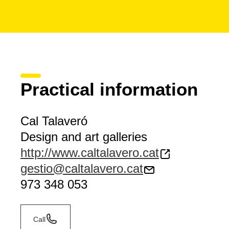
Practical information
Cal Talaveró
Design and art galleries
http://www.caltalavero.cat
gestio@caltalavero.cat
973 348 053
Call