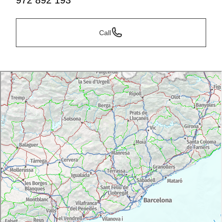
972 892 193
Call