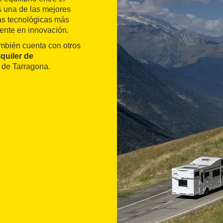
s una de las mejores
tas tecnológicas más
ente en innovación.
ambién cuenta con otros
lquiler de
n de Tarragona.