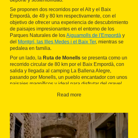
Se proponen dos recorridos por el Alt y el Baix
Empordà, de 49 y 80 km respectivamente, con el
objetivo de ofrecer una experiencia de descubrimiento
de paisajes impresionantes en el entorno de los
Parques Naturales de los
Aiguamolls de l'Empordà
y
del
Montgrí, las Illes Medes i el Baix Ter
, mientras se
pedalea en familia.
Por un lado, la
Ruta de Monells
se presenta como un
recorrido circular de 80 km por el Baix Empordà, con
salida y llegada al camping La Ballena Alegre,
pasando por Monells, un pueblo encantador con unos
paisajes magníficos y ideal para disfrutar del
gravel
.
Por otro lado, la
Ruta de las Iglesias
es un itinerario
Read more
circular de 49 km por el Alt Empordà, donde se
pueden visitar diecisiete iglesias y ermitas,
combinando naturaleza, historia y paisajes únicos.
Los dos recorridos están adaptados a todos los
niveles y todas las bicicletas son bienvenidas:
gravel
,
e-bike
y BTT.