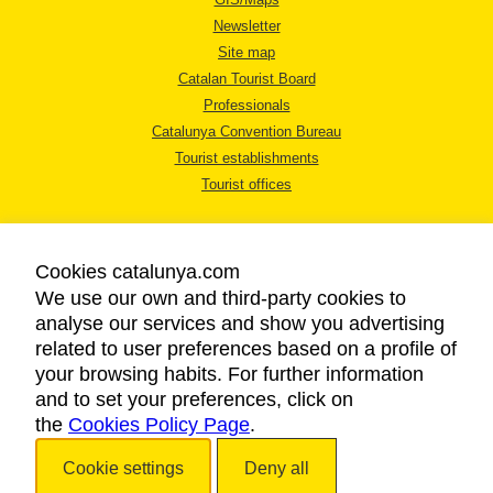
Newsletter
Site map
Catalan Tourist Board
Professionals
Catalunya Convention Bureau
Tourist establishments
Tourist offices
Cookies catalunya.com
We use our own and third-party cookies to
analyse our services and show you advertising
LEGAL NOTICE
related to user preferences based on a profile of
PRIVACY POLICY
your browsing habits. For further information
COOKIES POLICY
and to set your preferences, click on
the
Cookies Policy Page
ACCESSIBILITY
.
Cookie settings
Deny all
Copyright © 2026. Catalan Tourist Board. All rights reserved.