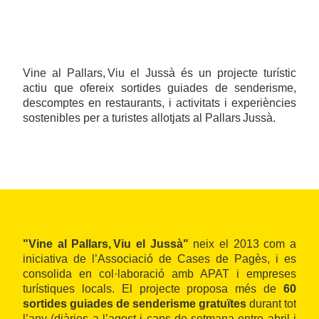
Vine al Pallars, Viu el Jussà és un projecte turístic
actiu que ofereix sortides guiades de senderisme,
descomptes en restaurants, i activitats i experiències
sostenibles per a turistes allotjats al Pallars Jussà.
"Vine al Pallars, Viu el Jussà"
neix el 2013 com a
iniciativa de l’Associació de Cases de Pagès, i es
consolida en col·laboració amb APAT i empreses
turístiques locals. El projecte proposa més de
60
sortides guiades de senderisme gratuïtes
durant tot
l’any (diàries a l’agost i caps de setmana entre abril i