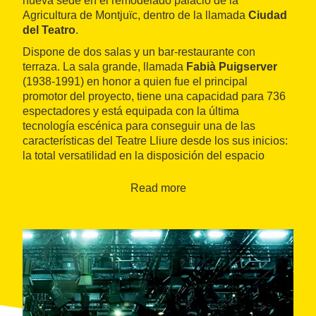
nueva sede en el remodelado palacio de la
Agricultura de Montjuïc, dentro de la llamada
Ciudad
del Teatro
.
Dispone de dos salas y un bar-restaurante con
terraza. La sala grande, llamada
Fabià Puigserver
(1938-1991) en honor a quien fue el principal
promotor del proyecto, tiene una capacidad para 736
espectadores y está equipada con la última
tecnología escénica para conseguir una de las
características del Teatre Lliure desde los sus inicios:
la total versatilidad en la disposición del espacio
escénico y en su relación con el espectador. Es
accesible para personas con movilidad reducida.
Read more