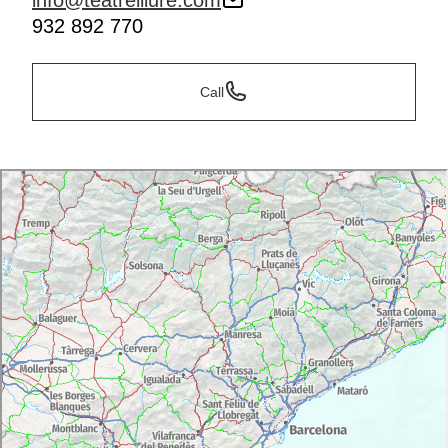
info@teatrelliure.com
932 892 770
Call