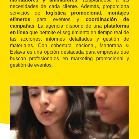
necesidades de cada cliente. Además, proporciona
servicios de
logística promocional
,
montajes
efímeros
para eventos y
coordinación de
campañas
. La agencia dispone de una
plataforma
en línea
que permite el seguimiento en tiempo real de
las acciones, informes detallados y gestión de
materiales. Con cobertura nacional, Martorana &
Eslava es una opción destacada para empresas que
buscan profesionales en marketing promocional y
gestión de eventos.