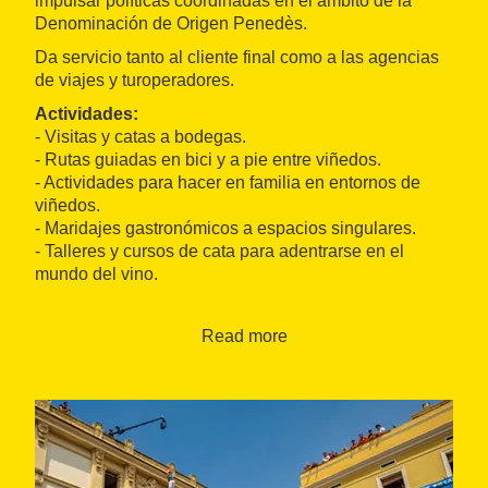
impulsar políticas coordinadas en el ámbito de la
Denominación de Origen Penedès.
Da servicio tanto al cliente final como a las agencias
de viajes y turoperadores.
Actividades:
- Visitas y catas a bodegas.
- Rutas guiadas en bici y a pie entre viñedos.
- Actividades para hacer en familia en entornos de
viñedos.
- Maridajes gastronómicos a espacios singulares.
- Talleres y cursos de cata para adentrarse en el
mundo del vino.
Los
puntos fuertes
del destino son:
- Ruta del vino, junto a Barcelona.
Read more
- Más de setenta bodegas para visitar y más de cien
experiencias gastronómicas.
- Paisaje de mar y montaña.
Los
productos más destacados:
- RV Penedès
- Penedès 360º