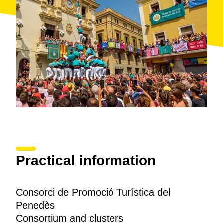
- Miravinya
- Eventos - ferias del vino
También pueden ser interesantes:
- Carretera del Vino
- Rutas modernistas
- Ruta del
Xató
- Ruta de los castillos de marca
- Vía Augusta Penedès
- Camino del Río
Se le ha otorgado el distintivo Compromiso Biosphere
que vela por la sostenibilidad ambiental, social y
económica.
Practical information
Consorci de Promoció Turística del
Penedès
Consortium and clusters