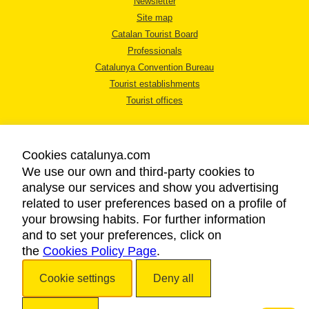
Newsletter
Site map
Catalan Tourist Board
Professionals
Catalunya Convention Bureau
Tourist establishments
Tourist offices
Cookies catalunya.com
We use our own and third-party cookies to
analyse our services and show you advertising
LEGAL NOTICE
related to user preferences based on a profile of
PRIVACY POLICY
your browsing habits. For further information
COOKIES POLICY
and to set your preferences, click on
the
Cookies Policy Page
ACCESSIBILITY
.
Cookie settings
Deny all
Copyright © 2026. Catalan Tourist Board. All rights reserved.