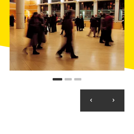
que el espectador siempre tiene visibilidad y recibe
una extraordinaria acústica, gracias a la colaboración
del profesor barcelonés
Higini Arau
con el arquitecto
Rafael Moneo.
El resto de las salas, de menor aforo, son: la
Sala 2
Oriol Martorell
, muy adecuada para conciertos de
cámara o amplificados; la
Sala 3 Tete Montoliu
y la
Sala 4 Alicia de Larrocha
son espacios diáfanos con
butacas replegables, y el
Espai 5
, pensado para
presentaciones, cócteles, rodajes...
Hay que resaltar los modernos y sobrios
espacios
exteriores
que también están a disposición para
realizar rodajes o cualquier acto que requiera de un
espacio amplio al aire libre.
Y finalmente, merece la pena visitar el
Museu de la
Música
. Situado en la segunda planta de L’Auditori,
es un espacio único cuyas salas invitan a descubrir el
patrimonio musical de la ciudad.