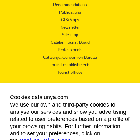
Recommendations
Publications
GIS/Maps
Newsletter
Site map
Catalan Tourist Board
Professionals
Catalunya Convention Bureau
Tourist establishments
Tourist offices
Cookies catalunya.com
We use our own and third-party cookies to
analyse our services and show you advertising
LEGAL NOTICE
related to user preferences based on a profile of
PRIVACY POLICY
your browsing habits. For further information
COOKIES POLICY
and to set your preferences, click on
ACCESSIBILITY