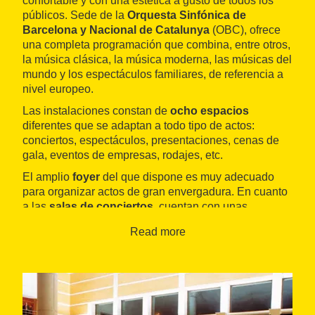
confortable y con una estética a gusto de todos los
públicos. Sede de la
Orquesta Sinfónica de
Barcelona y Nacional de Catalunya
(OBC), ofrece
una completa programación que combina, entre otros,
la música clásica, la música moderna, las músicas del
mundo y los espectáculos familiares, de referencia a
nivel europeo.
Las instalaciones constan de
ocho espacios
diferentes que se adaptan a todo tipo de actos:
conciertos, espectáculos, presentaciones, cenas de
gala, eventos de empresas, rodajes, etc.
El amplio
foyer
del que dispone es muy adecuado
para organizar actos de gran envergadura. En cuanto
a las
salas de conciertos
, cuentan con unas
calidades acústicas excepcionales y están equipadas
Read more
con equipos de sonido ecualizados y una buena
iluminación.
Con un aforo de 2.100 butacas encontramos la
Sala 1
Pau Casals
, donde se realizan los conciertos
periódicos de la OBC. Está configurada de tal manera