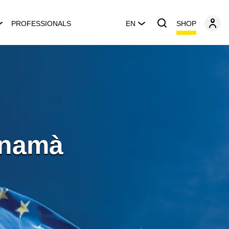
SHOP
PROFESSIONALS
EN
anamà