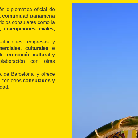
n diplomática oficial de
la
comunidad panameña
vicios consulares como la
inscripciones civiles,
stituciones, empresas y
erciales, culturales e
 de
promoción cultural y
olaboración con otras
 de Barcelona, y ofrece
e con otros
consulados y
udad.