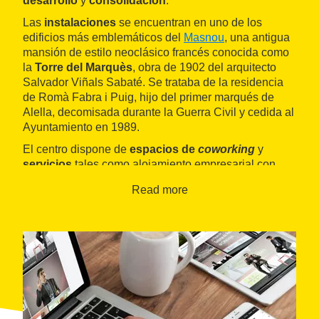
desarrollo
y
consolidación
.
Las
instalaciones
se encuentran en uno de los
edificios más emblemáticos del
Masnou
, una antigua
mansión de estilo neoclásico francés conocida como
la
Torre del Marquès
, obra de 1902 del arquitecto
Salvador Viñals Sabaté. Se trataba de la residencia
de Romà Fabra i Puig, hijo del primer marqués de
Alella, decomisada durante la Guerra Civil y cedida al
Ayuntamiento en 1989.
El centro dispone de
espacios de
coworking
y
servicios
tales como alojamiento empresarial con
dieciocho despachos, domiciliación de empresas no
Read more
alojadas, cesión de salas de reuniones y aulas,
acciones formativas de gestión empresarial y servicio
en línea, entre otros.