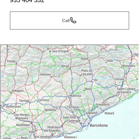
935 404 332
Call