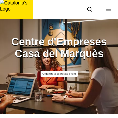
Skip
to
content
Centre d'Empreses
Casa del Marquès
Organize a corporate event