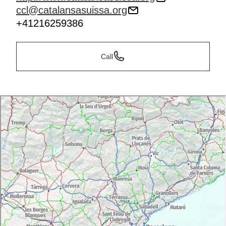
ccl@catalansasuissa.org
+41216259386
Call