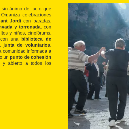
d sin ánimo de lucro que
 Organiza celebraciones
ant Jordi
con paradas,
nyada y torronada
, con
tos y niños, cinefórums,
a con una
biblioteca de
na
junta de voluntarios
,
a comunidad informada a
mo un
punto de cohesión
, y abierto a todos los