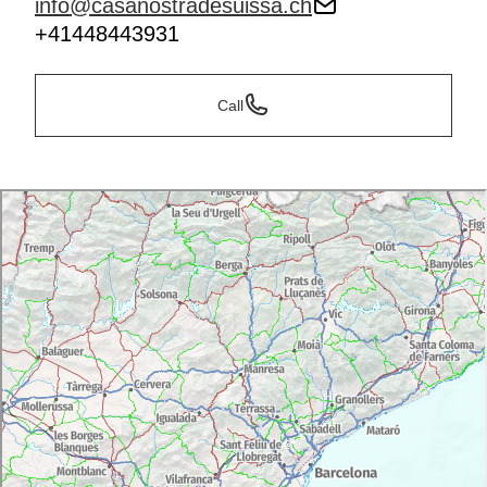
info@casanostradesuissa.ch
+41448443931
Call