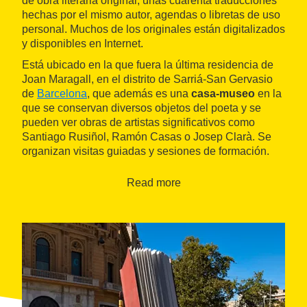
de obra literaria original, unas cuarenta traducciones
hechas por el mismo autor, agendas o libretas de uso
personal. Muchos de los originales están digitalizados
y disponibles en Internet.
Está ubicado en la que fuera la última residencia de
Joan Maragall, en el distrito de Sarriá-San Gervasio
de
Barcelona
, que además es una
casa-museo
en la
que se conservan diversos objetos del poeta y se
pueden ver obras de artistas significativos como
Santiago Rusiñol, Ramón Casas o Josep Clarà. Se
organizan visitas guiadas y sesiones de formación.
Read more