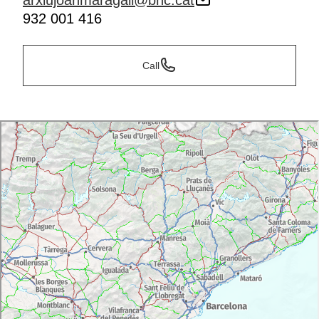
arxiujoanmaragall@bnc.cat
932 001 416
Call