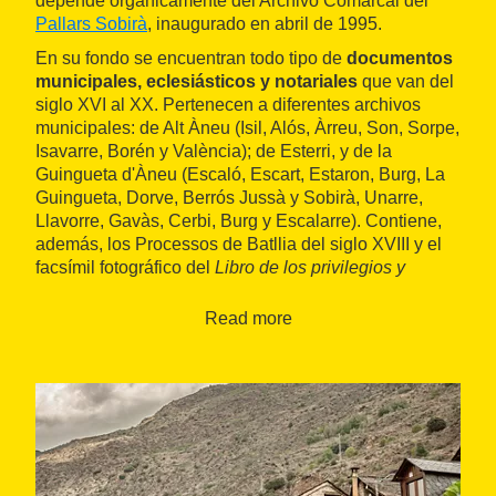
depende orgánicamente del Archivo Comarcal del
Pallars Sobirà
, inaugurado en abril de 1995.
En su fondo se encuentran todo tipo de
documentos
municipales, eclesiásticos y notariales
que van del
siglo XVI al XX. Pertenecen a diferentes archivos
municipales: de Alt Àneu (Isil, Alós, Àrreu, Son, Sorpe,
Isavarre, Borén y València); de Esterri, y de la
Guingueta d'Àneu (Escaló, Escart, Estaron, Burg, La
Guingueta, Dorve, Berrós Jussà y Sobirà, Unarre,
Llavorre, Gavàs, Cerbi, Burg y Escalarre). Contiene,
además, los Processos de Batllia del siglo XVIII y el
facsímil fotográfico del
Libro de los privilegios y
ordenaciones
del siglo XIV.
Read more