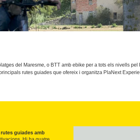
 platges del Maresme, o BTT amb ebike per a tots els nivells pel
principals rutes guiades que ofereix i organitza PlaNext Experi
a
rutes guiades amb
motivacions. Hi ha quatre