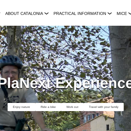
ABOUT CATALONIA
PRACTICAL INFORMATION
MICE
PlaNext Experienc
Enjoy nature
Ride a bike
Work out
Travel with your family