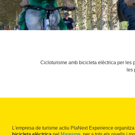
Cicloturisme amb bicicleta elèctrica per les
les 
L'empresa de turisme actiu PlaNext Experience organitz
bicicleta elèctrica
pel
Maresme
, per a tots els nivells i 