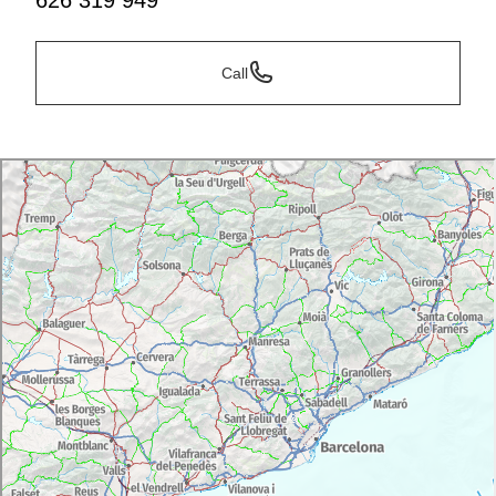
626 319 949
Call