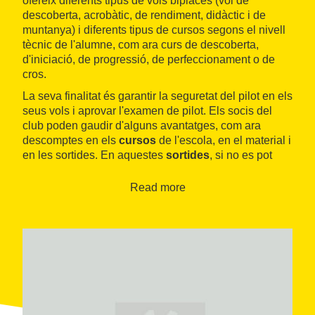
ofereix diferents tipus de vols biplaces (vol de
descoberta, acrobàtic, de rendiment, didàctic i de
muntanya) i diferents tipus de cursos segons el nivell
tècnic de l'alumne, com ara curs de descoberta,
d'iniciació, de progressió, de perfeccionament o de
cros.
La seva finalitat és garantir la seguretat del pilot en els
seus vols i aprovar l'examen de pilot. Els socis del
club poden gaudir d'alguns avantatges, com ara
descomptes en els
cursos
de l'escola, en el material i
en les sortides. En aquestes
sortides
, si no es pot
volar, sempre es pot escalar, fer una via ferrada o
tresc, entre d'altres alternatives.
Read more