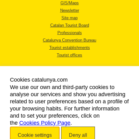
GIS/Maps
Newsletter
Site map
Catalan Tourist Board
Professionals
Catalunya Convention Bureau
Tourist establishments
Tourist offices
Cookies catalunya.com
We use our own and third-party cookies to
analyse our services and show you advertising
LEGAL NOTICE
related to user preferences based on a profile of
PRIVACY POLICY
your browsing habits. For further information
COOKIES POLICY
and to set your preferences, click on
the
Cookies Policy Page
ACCESSIBILITY
.
Cookie settings
Deny all