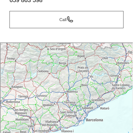
659 863 598
Call