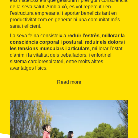
ells mateixos els que gestionin i prenguin consciència
de la seva salut. Amb això, es vol repercutir en
l'estructura empresarial i aportar beneficis tant en
productivitat com en generar-hi una comunitat més
sana i eficient.
La seva feina consisteix a
reduir l'estrès
,
millorar la
consciència corporal i postural
,
reduir els dolors
i
les tensions musculars i articulars
, millorar l'estat
d'ànim i la vitalitat dels treballadors, i enfortir el
sistema cardiorespiratori, entre molts altres
avantatges físics.
Com que es tracta d'un servei per a empreses, NTW
Read more
ofereix una atenció personalitzada, flexibilitat horària,
intercanvi i disponibilitat.