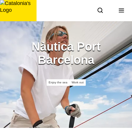
Skip
to
content
Nàutica Port
Barcelona
Enjoy the sea
Work out