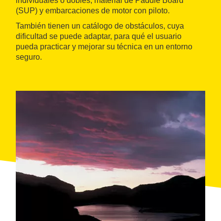
individuales o dobles, material de Paddle Board
(SUP) y embarcaciones de motor con piloto.
También tienen un catálogo de obstáculos, cuya
dificultad se puede adaptar, para qué el usuario
pueda practicar y mejorar su técnica en un entorno
seguro.