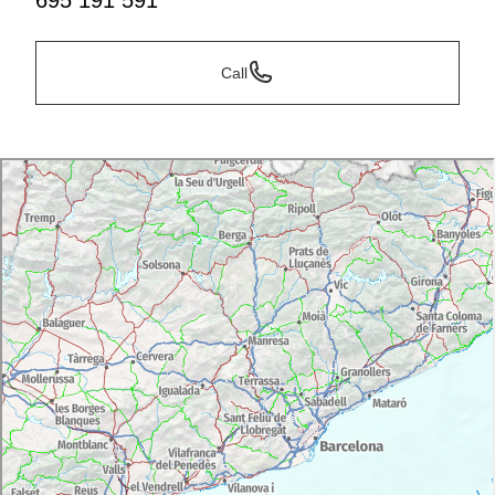
695 191 591
Call